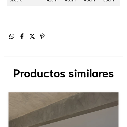
Cadera
42cm
46cm
48cm
50cm
Productos similares